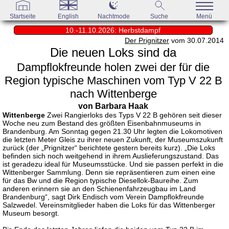
Startseite
English
Nachtmode
Suche
Menü
10.-11.10.2026: Herbstdampf
Der Prignitzer
vom 30.07.2014
Die neuen Loks sind da
Dampflokfreunde holen zwei der für die
Region typische Maschinen vom Typ V 22 B
nach Wittenberge
von Barbara Haak
Wittenberge
Zwei Rangierloks des Typs V 22 B gehören seit dieser
Woche neu zum Bestand des größten Eisenbahnmuseums in
Brandenburg. Am Sonntag gegen 21.30 Uhr legten die Lokomotiven
die letzten Meter Gleis zu ihrer neuen Zukunft, der Museumszukunft
zurück (der „Prignitzer“ berichtete gestern bereits kurz). „Die Loks
befinden sich noch weitgehend in ihrem Auslieferungszustand. Das
ist geradezu ideal für Museumsstücke. Und sie passen perfekt in die
Wittenberger Sammlung. Denn sie repräsentieren zum einen eine
für das Bw und die Region typische Diesellok-Baureihe. Zum
anderen erinnern sie an den Schienenfahrzeugbau im Land
Brandenburg“, sagt Dirk Endisch vom Verein Dampflokfreunde
Salzwedel. Vereinsmitglieder haben die Loks für das Wittenberger
Museum besorgt.