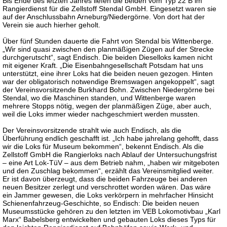
Bis Ende des letzten Jahres liefen die beiden vom Typ 22 B im
Rangierdienst für die Zellstoff Stendal GmbH. Eingesetzt waren sie
auf der Anschlussbahn Arneburg/Niedergörne. Von dort hat der
Verein sie auch hierher geholt.
Über fünf Stunden dauerte die Fahrt von Stendal bis Wittenberge.
„Wir sind quasi zwischen den planmäßigen Zügen auf der Strecke
durchgerutscht“, sagt Endisch. Die beiden Dieselloks kamen nicht
mit eigener Kraft. „Die Eisenbahngesellschaft Potsdam hat uns
unterstützt, eine ihrer Loks hat die beiden neuen gezogen. Hinten
war der obligatorisch notwendige Bremswagen angekoppelt“, sagt
der Vereinsvorsitzende Burkhard Bohn. Zwischen Niedergörne bei
Stendal, wo die Maschinen standen, und Wittenberge waren
mehrere Stopps nötig, wegen der planmäßigen Züge, aber auch,
weil die Loks immer wieder nachgeschmiert werden mussten.
Der Vereinsvorsitzende strahlt wie auch Endisch, als die
Überführung endlich geschafft ist. „Ich habe jahrelang gehofft, dass
wir die Loks für Museum bekommen“, bekennt Endisch. Als die
Zellstoff GmbH die Rangierloks nach Ablauf der Untersuchungsfrist
– eine Art Lok-TüV – aus dem Betrieb nahm, „haben wir mitgeboten
und den Zuschlag bekommen“, erzählt das Vereinsmitglied weiter.
Er ist davon überzeugt, dass die beiden Fahrzeuge bei anderen
neuen Besitzer zerlegt und verschrottet worden wären. Das wäre
ein Jammer gewesen, die Loks verkörpern in mehrfacher Hinsicht
Schienenfahrzeug-Geschichte, so Endisch: Die beiden neuen
Museumsstücke gehören zu den letzten im VEB Lokomotivbau „Karl
Marx“ Babelsberg entwickelten und gebauten Loks dieses Typs für