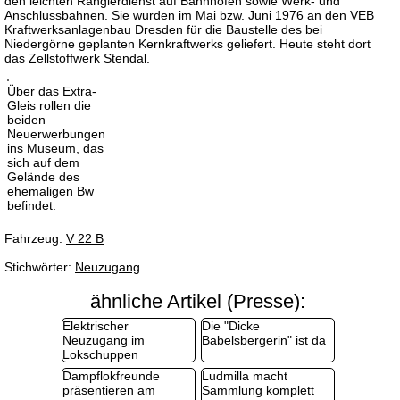
den leichten Rangierdienst auf Bahnhöfen sowie Werk- und
Anschlussbahnen. Sie wurden im Mai bzw. Juni 1976 an den VEB
Kraftwerksanlagenbau Dresden für die Baustelle des bei
Niedergörne geplanten Kernkraftwerks geliefert. Heute steht dort
das Zellstoffwerk Stendal.
Über das Extra-
Gleis rollen die
beiden
Neuerwerbungen
ins Museum, das
sich auf dem
Gelände des
ehemaligen Bw
befindet.
Fahrzeug:
V 22 B
Stichwörter:
Neuzugang
ähnliche Artikel (Presse):
Elektrischer
Die "Dicke
Neuzugang im
Babelsbergerin" ist da
Lokschuppen
Dampflokfreunde
Ludmilla macht
präsentieren am
Sammlung komplett