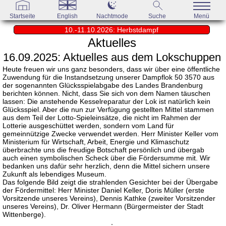
Startseite
English
Nachtmode
Suche
Menü
10.-11.10.2026: Herbstdampf
Aktuelles
16.09.2025: Aktuelles aus dem Lokschuppen
Heute freuen wir uns ganz besonders, dass wir über eine öffentliche
Zuwendung für die Instandsetzung unserer Dampflok 50 3570 aus
der sogenannten Glücksspielabgabe des Landes Brandenburg
berichten können. Nicht, dass Sie sich von dem Namen täuschen
lassen: Die anstehende Kesselreparatur der Lok ist natürlich kein
Glücksspiel. Aber die nun zur Verfügung gestellten Mittel stammen
aus dem Teil der Lotto-Spieleinsätze, die nicht im Rahmen der
Lotterie ausgeschüttet werden, sondern vom Land für
gemeinnützige Zwecke verwendet werden. Herr Minister Keller vom
Ministerium für Wirtschaft, Arbeit, Energie und Klimaschutz
überbrachte uns die freudige Botschaft persönlich und übergab
auch einen symbolischen Scheck über die Fördersumme mit. Wir
bedanken uns dafür sehr herzlich, denn die Mittel sichern unsere
Zukunft als lebendiges Museum.
Das folgende Bild zeigt die strahlenden Gesichter bei der Übergabe
der Fördermittel: Herr Minister Daniel Keller, Doris Müller (erste
Vorsitzende unseres Vereins), Dennis Kathke (zweiter Vorsitzender
unseres Vereins), Dr. Oliver Hermann (Bürgermeister der Stadt
Wittenberge).