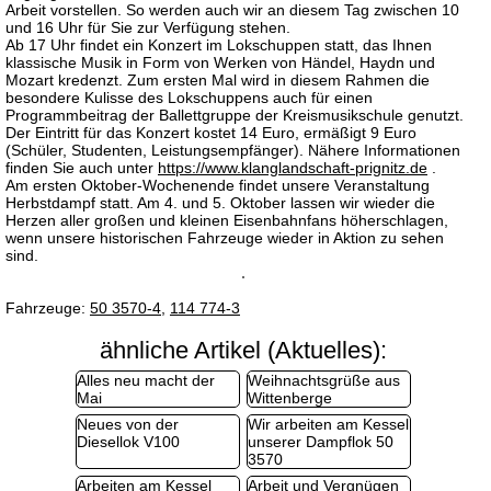
Arbeit vorstellen. So werden auch wir an diesem Tag zwischen 10
und 16 Uhr für Sie zur Verfügung stehen.
Ab 17 Uhr findet ein Konzert im Lokschuppen statt, das Ihnen
klassische Musik in Form von Werken von Händel, Haydn und
Mozart kredenzt. Zum ersten Mal wird in diesem Rahmen die
besondere Kulisse des Lokschuppens auch für einen
Programmbeitrag der Ballettgruppe der Kreismusikschule genutzt.
Der Eintritt für das Konzert kostet 14 Euro, ermäßigt 9 Euro
(Schüler, Studenten, Leistungsempfänger). Nähere Informationen
finden Sie auch unter
https://www.klanglandschaft-prignitz.de
.
Am ersten Oktober-Wochenende findet unsere Veranstaltung
Herbstdampf statt. Am 4. und 5. Oktober lassen wir wieder die
Herzen aller großen und kleinen Eisenbahnfans höherschlagen,
wenn unsere historischen Fahrzeuge wieder in Aktion zu sehen
sind.
Fahrzeuge:
50 3570-4
,
114 774-3
ähnliche Artikel (Aktuelles):
Alles neu macht der
Weihnachtsgrüße aus
Mai
Wittenberge
Neues von der
Wir arbeiten am Kessel
Diesellok V100
unserer Dampflok 50
3570
Arbeiten am Kessel
Arbeit und Vergnügen