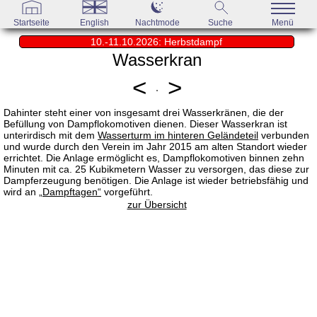
Startseite
English
Nachtmode
Suche
Menü
10.-11.10.2026: Herbstdampf
Wasserkran
<
>
Dahinter steht einer von insgesamt drei Wasserkränen, die der
Befüllung von Dampflokomotiven dienen. Dieser Wasserkran ist
unterirdisch mit dem
Wasserturm im hinteren Geländeteil
verbunden
und wurde durch den Verein im Jahr 2015 am alten Standort wieder
errichtet. Die Anlage ermöglicht es, Dampflokomotiven binnen zehn
Minuten mit ca. 25 Kubikmetern Wasser zu versorgen, das diese zur
Dampferzeugung benötigen. Die Anlage ist wieder betriebsfähig und
wird an
„Dampftagen“
vorgeführt.
zur Übersicht