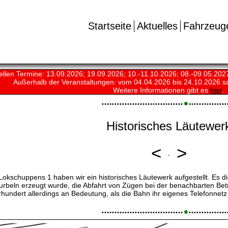
Startseite
Aktuelles
Fahrzeug
ellen Termine: 13.09.2026; 19.09.2026; 10.-11.10.2026; 08.-09.05.202
Außerhalb der Veranstaltungen:
vom 04.04.2026 bis 24.10.2026 s
Weitere Informationen gibt es
hier
.
•
•
•
•
•
•
•
•
•
•
•
•
•
•
•
•
•
•
•
•
•
•
•
•
•
•
•
•
•
•
•
•
•
•
•
•
•
•
•
•
•
•
•
•
•
•
•
•
Historisches Läutewer
<
>
schuppens 1 haben wir ein historisches Läutewerk aufgestellt. Es dien
urbeln erzeugt wurde, die Abfahrt von Zügen bei der benachbarten Betr
hrhundert allerdings an Bedeutung, als die Bahn ihr eigenes Telefonn
•
•
•
•
•
•
•
•
•
•
•
•
•
•
•
•
•
•
•
•
•
•
•
•
•
•
•
•
•
•
•
•
•
•
•
•
•
•
•
•
•
•
•
•
•
•
•
•