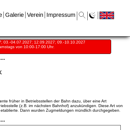
e
Galerie
Verein
Impressum
7; 03.-04.07.2027; 12.09.2027; 09.-10.10.2027
amstags von 10:00-17:00 Uhr.
•
•
•
•
k
te früher in Betriebsstellen der Bahn dazu, über eine Art
iebsstelle (z.B. im nächsten Bahnhof) anzukündigen. Diese Art von
etz etablierte. Dann wurden Zugmeldungen mündlich durchgegeben.
•
•
•
•